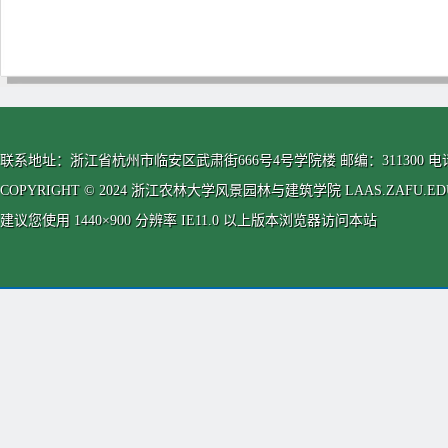
联系地址：浙江省杭州市临安区武肃街666号4号学院楼 邮编：311300 电话：0571-63
COPYRIGHT © 2024 浙江农林大学风景园林与建筑学院 LAAS.ZAFU.EDU.CN
建议您使用 1440×900 分辨率 IE11.0 以上版本浏览器访问本站