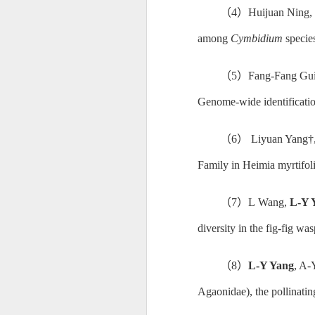
（
4
）
Huijuan
Ning,
among
Cymbidium
species
（
5
）
Fang‑Fang Gui
Genome-wide identificati
（
6
）
Liyuan Yang†,
Family in Heimia myrtifol
（
7
）
L
Wang,
L-Y 
diversity in the fig-fig w
（
8
）
L-Y Yang
, A
Agaonidae), the pollinati