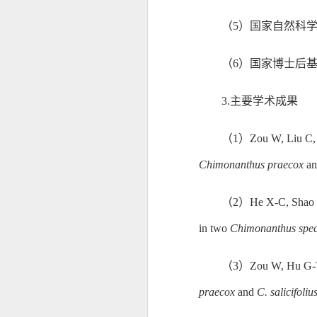
（
5
）国家自然科
（
6
）国家博士后
3.主要学术成果
（
1
）
Zou W, Liu C, 
Chimonanthus praecox
a
（
2
）
He X-C, Shao 
in two
Chimonanthus spec
（
3
）
Zou W, Hu G-T
praecox
and
C. salicifoliu