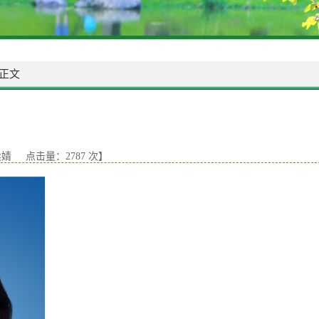
正文
者：侯婧 点击量：
2787
次】