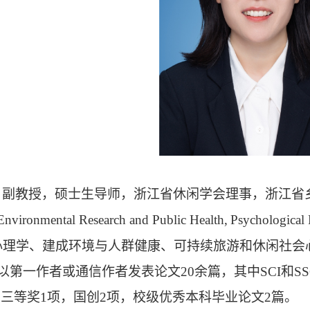
，
副教授
，硕士生导师
，
浙江省休闲学会理事
，浙江省
 Environmental Research and Public Health,
Psychological 
心理学、
建成环境与人群健康、可持续旅游和休闲社会
以第一作者或通信作者发
表论文
20
余篇，其中
SCI
和
SS
国三等奖
1
项，国创
2
项，校级优秀本科毕业论文
2
篇。