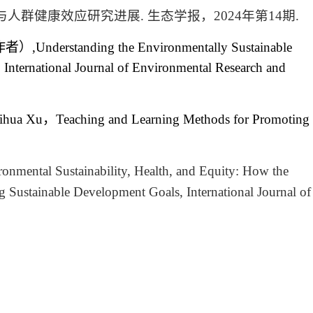
与人群健康效应研究进展
.
生态学报，
2
024
年第
1
4
期
.
作者）
,
Understanding the Environmentally Sustainable
, International Journal of
Environmental Research and
Lihua Xu
，
Teaching and Learning Methods for Promoting
ronmental
Sustainability, Health, and Equity: How the
ng Sustainable Development Goals, International Journal of