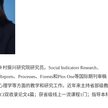
乡村振兴研究院研究员。
Social Indicators Research
、
Reports
、
Processes
、
Forests
和
Plos One
等国际期刊审稿
心理学等方面的教学和研究工作。
近年来
主持省部级
CI
双收录论文
4
篇；
获
省级线上一流课程
1
门
；指导本