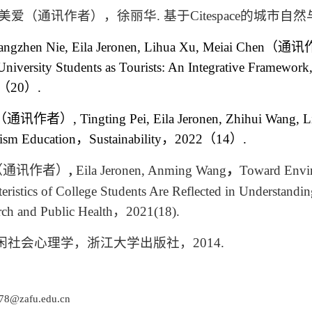
美爱（通讯作者），徐丽华
.
基于
Citespace
的城市自然
angzhen Nie, Eila Jeronen, Lihua Xu, Meiai Chen
（通讯
University
Students as Tourists: An
Integrative Framework
（
20
）
.
（通讯作者）
, Tingting Pei, Eila Jeronen, Zhihui Wang, 
rism
Education
，
Sustainability
，
2022
（
14
）
.
（通讯作者）
,
Eila Jeronen, Anming Wang
，
Toward Envi
eristics of College Students Are Reflected in Understandi
ch and Public Health
，
2021
(
18
)
.
闲社会心理学，浙江大学出版社，
2014
.
78@zafu.edu.cn