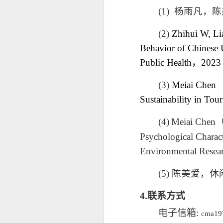
(1)
杨雨凡，陈
(
2
)
Zhihui W, Li
Behavior of
Chinese 
Public Health
，
2023
(
3
)
Meiai Chen
Sustainability in Tou
(
4
)
Meiai Chen
Psychological Charact
Environmental Resear
(
5
)
陈美爱，休
4.联系方式
电子信箱
:
cma19