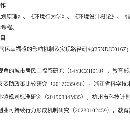
工作
规划原理
》、《
环境行为学
》
、《环境设计概论》、《
等课程。
项目
居民幸福感的影响机制及实现路径研究
(
25NDJC016Z),
视角的城市居民幸福感研究（
14YJCZH010
），教育部
叉资助政策比较研究（
2017C35056
），浙江省科学技
小镇规划标准研究（
20150834M35
），杭州市科技计
创业可持续行为形成机制研究（
20230102459
），教育